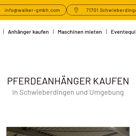
info@walker-gmbh.com
71701 Schwieberding
Anhänger kaufen
Maschinen mieten
Eventequ
PFERDEANHÄNGER KAUFEN
In Schwieberdingen und Umgebung